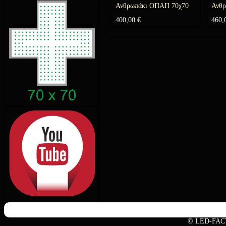
Ανθρωπάκι ΟΠΑΠ 70χ70
Ανθ
400,00
€
460,
© LED-FAC