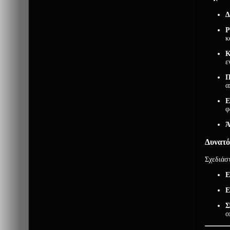
Δ
P
κ
Κ
ε
Π
α
Ε
φ
Ά
Δυνατό
Σχεδιάστ
Ε
Ε
Σ
ο