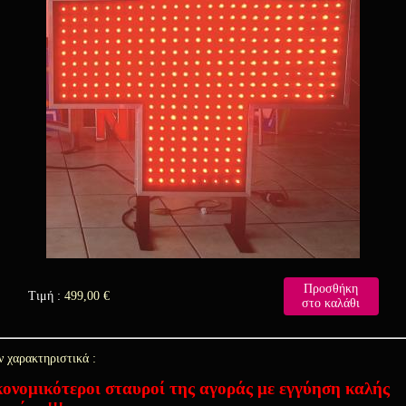
Προσθήκη
Τιμή :
499,00
€
στο καλάθι
ν χαρακτηριστικά :
κονομικότεροι σταυροί της αγοράς με εγγύηση καλής