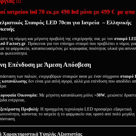
ργίας !!!
οί ιατρείου led 70 εκ.με 490 led μόνο με 499 € με φπα 
ελματικός Σταυρός LED 70cm για Ιατρεία – Ελληνικής
κευής
ίστε τη νόμιμη και μέγιστη προβολή της επιχείρησής σας με τον
σταυρό LED
ed-Factory.gr
. Πρόκειται για τον επίσημο σταυρό που προβλέπει ο νόμος για
 και τα φαρμακεία, κατασκευασμένος με κορυφαίας ποιότητας υλικά για ασυν
και φωτεινότητα.
νη Επένδυση με Άμεση Απόσβεση
ατάσταση των παλιών, ενεργοβόρων σταυρών neon με έναν σύγχρονο
σταυρό
ς κατανάλωσης
δεν είναι μια απλή αγορά, αλλά μια επένδυση που αποδίδει α
έρα:
ορυφαία Οικονομία:
Με μέγιστη κατανάλωση μόλις
~30W
, μειώνετε δραστ
ξοδα ενέργειας.
ξεπέραστη Προβολή:
Η προηγμένη τεχνολογία LED προσφέρει εξαιρετική
ωτεινότητα, κάνοντας το ιατρείο ή το φαρμακείο σας ορατό από πολύ μεγάλη
πόσταση.
ά Χαρακτηριστικά Υψηλής Αξιοπιστίας