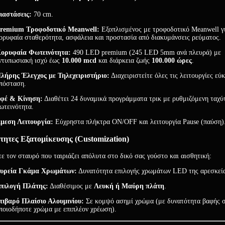
ιαστάσεις:
70 cm.
remium Τροφοδοτικό Meanwell:
Εξοπλισμένος με τροφοδοτικό Meanwell γ
ορυφαία σταθερότητα, ασφάλεια και προστασία από διακυμάνσεις ρεύματος.
ορυφαία Φωτεινότητα:
490 LED premium (245 LED 5mm ανά πλευρά) με
ντυπωσιακή ισχύ έως
10.000 mcd
και διάρκεια ζωής
100.000 ώρες
.
λήρης Έλεγχος με Τηλεχειριστήριο:
Διαχειριστείτε όλες τις λειτουργίες εύ
πόσταση.
φέ & Κίνηση:
Διαθέτει 24 δυναμικά προγράμματα τρικ με ρυθμιζόμενη ταχύ
ωτεινότητα.
μεση Λειτουργία:
Εύχρηστα πλήκτρα ON/OFF και λειτουργία Pause (παύση)
τητες Εξατομίκευσης (Customization)
ε τον σταυρό που ταιριάζει απόλυτα στο δικό σας γούστο και αισθητική:
υρεία Γκάμα Χρωμάτων:
Δυνατότητα επιλογής χρωμάτων LED της αρεσκεία
πιλογή Πλάτης:
Διαθέσιμος με
Λευκή ή Μαύρη πλάτη
.
τιβαρό Πλαίσιο Αλουμινίου:
Σε κομψό ασημί χρώμα (με δυνατότητα βαφής 
ποιοδήποτε χρώμα με επιπλέον χρέωση).