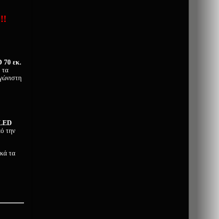
!!
 70 εκ.
 τα
αγώνιστη
 LED
πό την
ικά τα