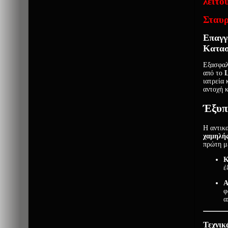
λειτου
Σταυρ
Επαγγ
Κατασ
Εξασφαλ
από το
L
ιατρεία
αντοχή 
Έξυπ
Η αντικ
χαμηλή
πρώτη μ
Κ
έ
Α
φ
α
Τεχνικ