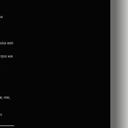
ια
κολα από
τητα και
.
ς σας.
σε