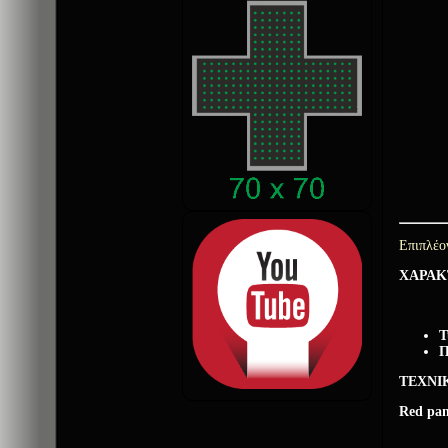
Επιπλέο
ΧΑΡΑΚ
Τ
Π
TEXNI
Red pan