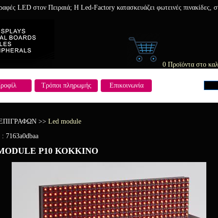
γραφές LED στον Πειραιά; Η Led-Factory κατασκευάζει φωτεινές πινακίδες,
0 Προϊόντα στο καλ
ροφίλ
Τρόποι πληρωμής
Επικοινωνία
 ΕΠΙΓΡΑΦΩΝ
>>
Led module
 :
7163a0dbaa
MODULE P10 ΚΟΚΚΙΝΟ