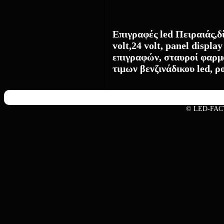
Επιγραφές led Πειραιάς,δ
volt,24 volt, panel displa
επιγραφών, σταυροί φαρμα
τιμων
βενζινάδικου led, ρ
© LED-FAC